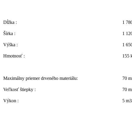
Dĺžka :
1 78
Šírka :
1 12
Výška :
1 65
Hmotnosť :
155 
Maximálny priemer drveného materiálu:
70 
Veľkosť štiepky :
70 
Výkon :
5 m3