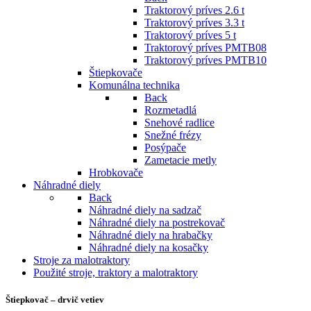
Traktorový príves 2.6 t
Traktorový príves 3.3 t
Traktorový príves 5 t
Traktorový príves PMTB08
Traktorový príves PMTB10
Štiepkovače
Komunálna technika
Back
Rozmetadlá
Snehové radlice
Snežné frézy
Posýpače
Zametacie metly
Hrobkovače
Náhradné diely
Back
Náhradné diely na sadzač
Náhradné diely na postrekovač
Náhradné diely na hrabačky
Náhradné diely na kosačky
Stroje za malotraktory
Použité stroje, traktory a malotraktory
Štiepkovač – drvič vetiev