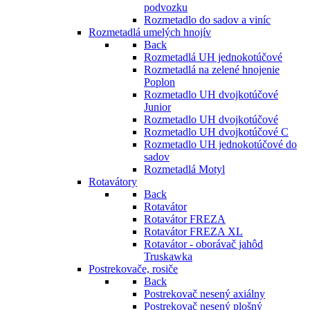
podvozku
Rozmetadlo do sadov a viníc
Rozmetadlá umelých hnojív
Back
Rozmetadlá UH jednokotúčové
Rozmetadlá na zelené hnojenie
Poplon
Rozmetadlo UH dvojkotúčové
Junior
Rozmetadlo UH dvojkotúčové
Rozmetadlo UH dvojkotúčové C
Rozmetadlo UH jednokotúčové do
sadov
Rozmetadlá Motyl
Rotavátory
Back
Rotavátor
Rotavátor FREZA
Rotavátor FREZA XL
Rotavátor - oborávač jahôd
Truskawka
Postrekovače, rosiče
Back
Postrekovač nesený axiálny
Postrekovač nesený plošný