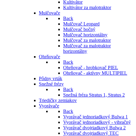
Kultivátor
Kultivátor za malotraktor
Mulčovače
Back
Mulčovač Leopard
Mulčovač bočný
Mulčovač horizontálny
Mulčovač za malotraktor
Mulčovač za malotraktor
horizontálny
Ohrňovače
Back
Ohrňovač - hrobkovač PIEL
Ohrňovač - aktívny MULTIPIEL
Pôdny vrták
Snežné frézy
Back
Snežná fréza Stratus 1, Stratus 2
Triedičky zemiakov
Vyorávače
Back
Vyorávač jednoriadkový Bulwa 1
Vyorávač jednoriadkový - vibračný
Vyorávač dvojriadkový Bulwa 2
Vyorávač dvojriadkový TEC