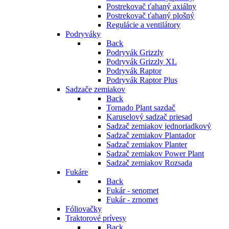
Postrekovač ťahaný axiálny
Postrekovač ťahaný plošný
Regulácie a ventilátory
Podryváky
Back
Podryvák Grizzly
Podryvák Grizzly XL
Podryvák Raptor
Podryvák Raptor Plus
Sadzače zemiakov
Back
Tornado Plant sazdač
Karuselový sadzač priesad
Sadzač zemiakov jednoriadkový
Sadzač zemiakov Plantador
Sadzač zemiakov Planter
Sadzač zemiakov Power Plant
Sadzač zemiakov Rozsada
Fukáre
Back
Fukár - senomet
Fukár - zrnomet
Fóliovačky
Traktorové prívesy
Back