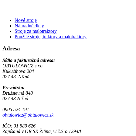
Nové stroje
Náhradné diely
Stroje za malotraktory
Použité stroje, traktory a malotraktory
Adresa
Sídlo a fakturačná adresa:
OBTULOWICZ s.r.o.
Kukučínova 204
027 43 Nižná
Prevádzka:
Družstevná 848
027 43 Nižná
0905 524 191
obtulowicz@obtulowicz.sk
IČO: 31 589 626
Zapísaná v OR SR Žilina, vl.č.Sro 1294/L