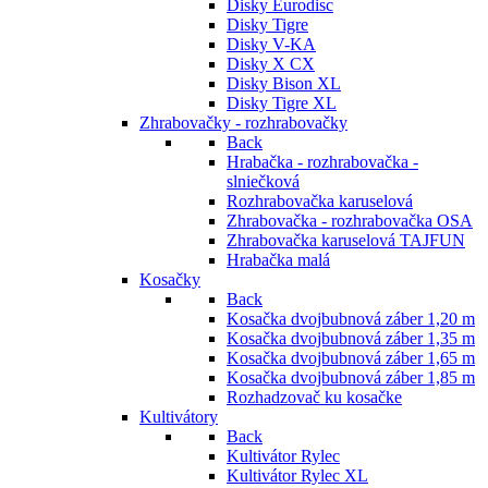
Disky Eurodisc
Disky Tigre
Disky V-KA
Disky X CX
Disky Bison XL
Disky Tigre XL
Zhrabovačky - rozhrabovačky
Back
Hrabačka - rozhrabovačka -
slniečková
Rozhrabovačka karuselová
Zhrabovačka - rozhrabovačka OSA
Zhrabovačka karuselová TAJFUN
Hrabačka malá
Kosačky
Back
Kosačka dvojbubnová záber 1,20 m
Kosačka dvojbubnová záber 1,35 m
Kosačka dvojbubnová záber 1,65 m
Kosačka dvojbubnová záber 1,85 m
Rozhadzovač ku kosačke
Kultivátory
Back
Kultivátor Rylec
Kultivátor Rylec XL