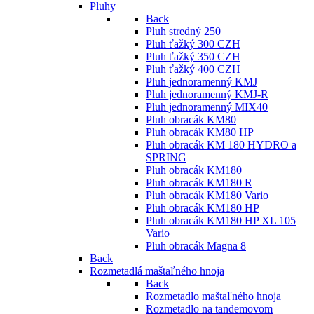
Pluhy
Back
Pluh stredný 250
Pluh ťažký 300 CZH
Pluh ťažký 350 CZH
Pluh ťažký 400 CZH
Pluh jednoramenný KMJ
Pluh jednoramenný KMJ-R
Pluh jednoramenný MIX40
Pluh obracák KM80
Pluh obracák KM80 HP
Pluh obracák KM 180 HYDRO a
SPRING
Pluh obracák KM180
Pluh obracák KM180 R
Pluh obracák KM180 Vario
Pluh obracák KM180 HP
Pluh obracák KM180 HP XL 105
Vario
Pluh obracák Magna 8
Back
Rozmetadlá maštaľného hnoja
Back
Rozmetadlo maštaľného hnoja
Rozmetadlo na tandemovom