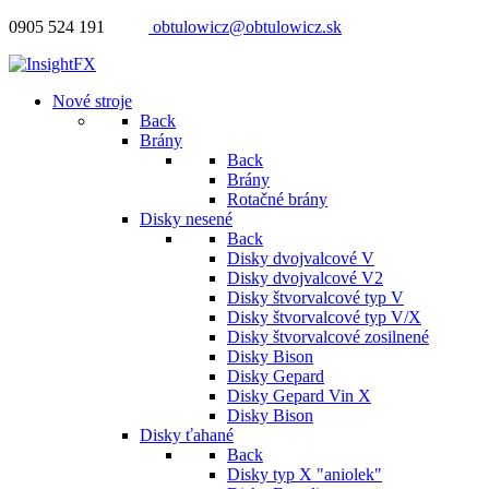
0905 524 191
obtulowicz@obtulowicz.sk
Nové stroje
Back
Brány
Back
Brány
Rotačné brány
Disky nesené
Back
Disky dvojvalcové V
Disky dvojvalcové V2
Disky štvorvalcové typ V
Disky štvorvalcové typ V/X
Disky štvorvalcové zosilnené
Disky Bison
Disky Gepard
Disky Gepard Vin X
Disky Bison
Disky ťahané
Back
Disky typ X "aniolek"