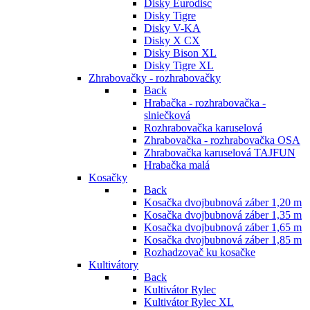
Disky Eurodisc
Disky Tigre
Disky V-KA
Disky X CX
Disky Bison XL
Disky Tigre XL
Zhrabovačky - rozhrabovačky
Back
Hrabačka - rozhrabovačka -
slniečková
Rozhrabovačka karuselová
Zhrabovačka - rozhrabovačka OSA
Zhrabovačka karuselová TAJFUN
Hrabačka malá
Kosačky
Back
Kosačka dvojbubnová záber 1,20 m
Kosačka dvojbubnová záber 1,35 m
Kosačka dvojbubnová záber 1,65 m
Kosačka dvojbubnová záber 1,85 m
Rozhadzovač ku kosačke
Kultivátory
Back
Kultivátor Rylec
Kultivátor Rylec XL