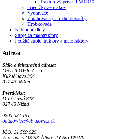
Traktorový príves PMTB10
Triedičky zemiakov
Vyorávače
Zhrabovačky - rozhrabovačky
Hrobkovače
Náhradné diely
Stroje za malotraktory
Použité stroje, traktory a malotraktory
Adresa
Sídlo a fakturačná adresa:
OBTULOWICZ s.r.o.
Kukučínova 204
027 43 Nižná
Prevádzka:
Družstevná 848
027 43 Nižná
0905 524 191
obtulowicz@obtulowicz.sk
IČO: 31 589 626
Zapísaná v OR SR Žilina, vl.č.Sro 1294/L