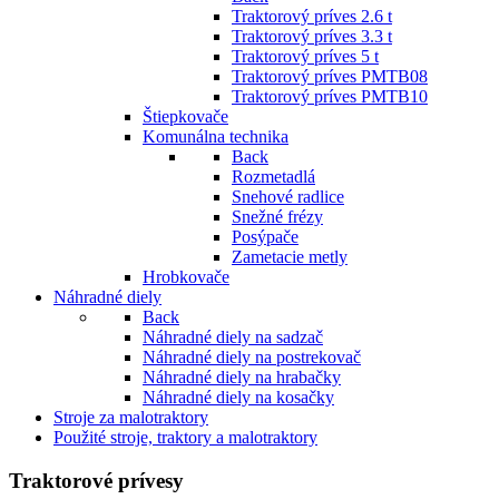
Traktorový príves 2.6 t
Traktorový príves 3.3 t
Traktorový príves 5 t
Traktorový príves PMTB08
Traktorový príves PMTB10
Štiepkovače
Komunálna technika
Back
Rozmetadlá
Snehové radlice
Snežné frézy
Posýpače
Zametacie metly
Hrobkovače
Náhradné diely
Back
Náhradné diely na sadzač
Náhradné diely na postrekovač
Náhradné diely na hrabačky
Náhradné diely na kosačky
Stroje za malotraktory
Použité stroje, traktory a malotraktory
Traktorové prívesy