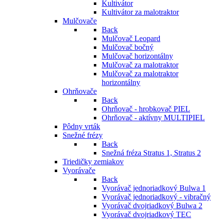
Kultivátor
Kultivátor za malotraktor
Mulčovače
Back
Mulčovač Leopard
Mulčovač bočný
Mulčovač horizontálny
Mulčovač za malotraktor
Mulčovač za malotraktor
horizontálny
Ohrňovače
Back
Ohrňovač - hrobkovač PIEL
Ohrňovač - aktívny MULTIPIEL
Pôdny vrták
Snežné frézy
Back
Snežná fréza Stratus 1, Stratus 2
Triedičky zemiakov
Vyorávače
Back
Vyorávač jednoriadkový Bulwa 1
Vyorávač jednoriadkový - vibračný
Vyorávač dvojriadkový Bulwa 2
Vyorávač dvojriadkový TEC