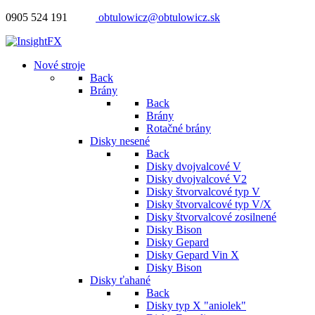
0905 524 191
obtulowicz@obtulowicz.sk
Nové stroje
Back
Brány
Back
Brány
Rotačné brány
Disky nesené
Back
Disky dvojvalcové V
Disky dvojvalcové V2
Disky štvorvalcové typ V
Disky štvorvalcové typ V/X
Disky štvorvalcové zosilnené
Disky Bison
Disky Gepard
Disky Gepard Vin X
Disky Bison
Disky ťahané
Back
Disky typ X "aniolek"