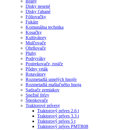
Brány
Disky nesené
Disky ťahané
Fóliovačky
Fukáre
Komunálna technika
Kosačky
Kultivátory
Mulčovače
Ohrňovače
Pluhy
Podryváky
Postrekovače, rosiče
Pôdny vrták
Rotavátory
Rozmetadlá umelých hnojív
Rozmetadlá maštaľného hnoja
Sadzače zemiakov
Snežné frézy
Štiepkovače
Traktorové prívesy
Traktorový príves 2.6 t
Traktorový príves 3.3 t
Traktorový príves 5 t
Traktorový príves PMTB08