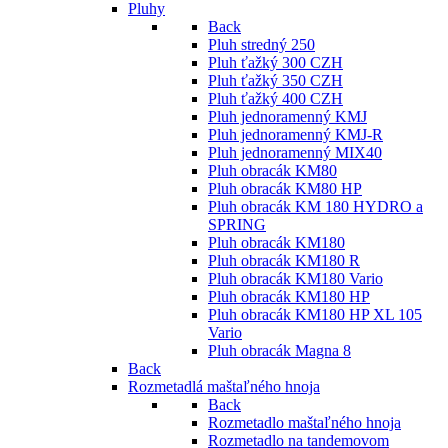
Pluhy
Back
Pluh stredný 250
Pluh ťažký 300 CZH
Pluh ťažký 350 CZH
Pluh ťažký 400 CZH
Pluh jednoramenný KMJ
Pluh jednoramenný KMJ-R
Pluh jednoramenný MIX40
Pluh obracák KM80
Pluh obracák KM80 HP
Pluh obracák KM 180 HYDRO a
SPRING
Pluh obracák KM180
Pluh obracák KM180 R
Pluh obracák KM180 Vario
Pluh obracák KM180 HP
Pluh obracák KM180 HP XL 105
Vario
Pluh obracák Magna 8
Back
Rozmetadlá maštaľného hnoja
Back
Rozmetadlo maštaľného hnoja
Rozmetadlo na tandemovom