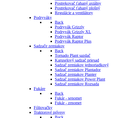
Postrekovač ťahaný axiálny
Postrekovač ťahaný plošný
Regulácie a ventilátory
Podryváky
Back
Podryvák Grizzly
Podryvák Grizzly XL
Podryvák Raptor
Podryvák Raptor Plus
Sadzače zemiakov
Back
Tornado Plant sazdač
Karuselový sadzač priesad
Sadzač zemiakov jednoriadkový
Sadzač zemiakov Plantador
Sadzač zemiakov Planter
Sadzač zemiakov Power Plant
Sadzač zemiakov Rozsada
Fukáre
Back
Fukár - senomet
Fukár - zrnomet
Fóliovačky
Traktorové prívesy
Back