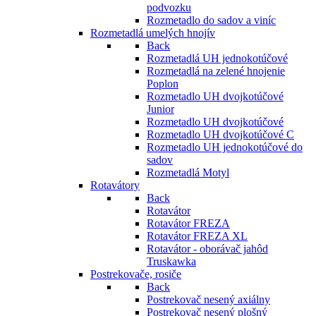
podvozku
Rozmetadlo do sadov a viníc
Rozmetadlá umelých hnojív
Back
Rozmetadlá UH jednokotúčové
Rozmetadlá na zelené hnojenie
Poplon
Rozmetadlo UH dvojkotúčové
Junior
Rozmetadlo UH dvojkotúčové
Rozmetadlo UH dvojkotúčové C
Rozmetadlo UH jednokotúčové do
sadov
Rozmetadlá Motyl
Rotavátory
Back
Rotavátor
Rotavátor FREZA
Rotavátor FREZA XL
Rotavátor - oborávač jahôd
Truskawka
Postrekovače, rosiče
Back
Postrekovač nesený axiálny
Postrekovač nesený plošný