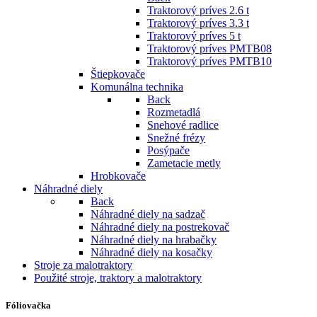
Traktorový príves 2.6 t
Traktorový príves 3.3 t
Traktorový príves 5 t
Traktorový príves PMTB08
Traktorový príves PMTB10
Štiepkovače
Komunálna technika
Back
Rozmetadlá
Snehové radlice
Snežné frézy
Posýpače
Zametacie metly
Hrobkovače
Náhradné diely
Back
Náhradné diely na sadzač
Náhradné diely na postrekovač
Náhradné diely na hrabačky
Náhradné diely na kosačky
Stroje za malotraktory
Použité stroje, traktory a malotraktory
Fóliovačka