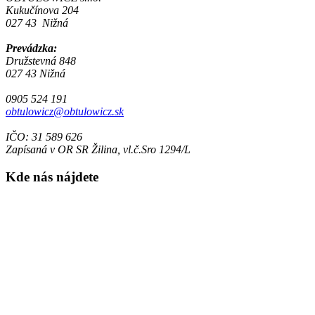
Kukučínova 204
027 43 Nižná
Prevádzka:
Družstevná 848
027 43 Nižná
0905 524 191
obtulowicz@obtulowicz.sk
IČO: 31 589 626
Zapísaná v OR SR Žilina, vl.č.Sro 1294/L
Kde nás nájdete