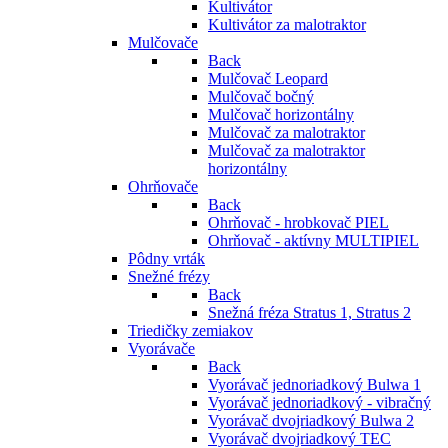
Kultivátor
Kultivátor za malotraktor
Mulčovače
Back
Mulčovač Leopard
Mulčovač bočný
Mulčovač horizontálny
Mulčovač za malotraktor
Mulčovač za malotraktor
horizontálny
Ohrňovače
Back
Ohrňovač - hrobkovač PIEL
Ohrňovač - aktívny MULTIPIEL
Pôdny vrták
Snežné frézy
Back
Snežná fréza Stratus 1, Stratus 2
Triedičky zemiakov
Vyorávače
Back
Vyorávač jednoriadkový Bulwa 1
Vyorávač jednoriadkový - vibračný
Vyorávač dvojriadkový Bulwa 2
Vyorávač dvojriadkový TEC