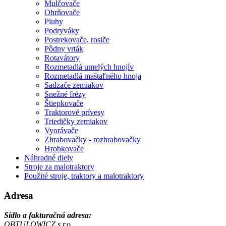
Mulčovače
Ohrňovače
Pluhy
Podryváky
Postrekovače, rosiče
Pôdny vrták
Rotavátory
Rozmetadlá umelých hnojív
Rozmetadlá maštaľného hnoja
Sadzače zemiakov
Snežné frézy
Štiepkovače
Traktorové prívesy
Triedičky zemiakov
Vyorávače
Zhrabovačky - rozhrabovačky
Hrobkovače
Náhradné diely
Stroje za malotraktory
Použité stroje, traktory a malotraktory
Adresa
Sídlo a fakturačná adresa:
OBTULOWICZ s.r.o.