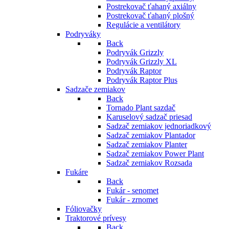
Postrekovač ťahaný axiálny
Postrekovač ťahaný plošný
Regulácie a ventilátory
Podryváky
Back
Podryvák Grizzly
Podryvák Grizzly XL
Podryvák Raptor
Podryvák Raptor Plus
Sadzače zemiakov
Back
Tornado Plant sazdač
Karuselový sadzač priesad
Sadzač zemiakov jednoriadkový
Sadzač zemiakov Plantador
Sadzač zemiakov Planter
Sadzač zemiakov Power Plant
Sadzač zemiakov Rozsada
Fukáre
Back
Fukár - senomet
Fukár - zrnomet
Fóliovačky
Traktorové prívesy
Back