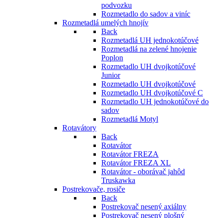
podvozku
Rozmetadlo do sadov a viníc
Rozmetadlá umelých hnojív
Back
Rozmetadlá UH jednokotúčové
Rozmetadlá na zelené hnojenie
Poplon
Rozmetadlo UH dvojkotúčové
Junior
Rozmetadlo UH dvojkotúčové
Rozmetadlo UH dvojkotúčové C
Rozmetadlo UH jednokotúčové do
sadov
Rozmetadlá Motyl
Rotavátory
Back
Rotavátor
Rotavátor FREZA
Rotavátor FREZA XL
Rotavátor - oborávač jahôd
Truskawka
Postrekovače, rosiče
Back
Postrekovač nesený axiálny
Postrekovač nesený plošný