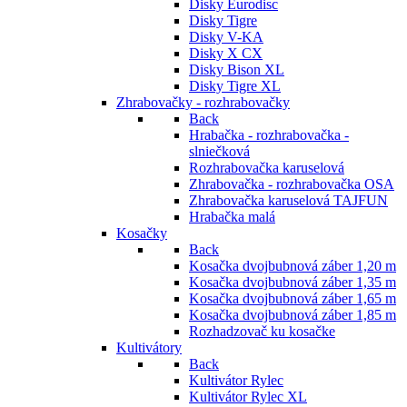
Disky Eurodisc
Disky Tigre
Disky V-KA
Disky X CX
Disky Bison XL
Disky Tigre XL
Zhrabovačky - rozhrabovačky
Back
Hrabačka - rozhrabovačka -
slniečková
Rozhrabovačka karuselová
Zhrabovačka - rozhrabovačka OSA
Zhrabovačka karuselová TAJFUN
Hrabačka malá
Kosačky
Back
Kosačka dvojbubnová záber 1,20 m
Kosačka dvojbubnová záber 1,35 m
Kosačka dvojbubnová záber 1,65 m
Kosačka dvojbubnová záber 1,85 m
Rozhadzovač ku kosačke
Kultivátory
Back
Kultivátor Rylec
Kultivátor Rylec XL