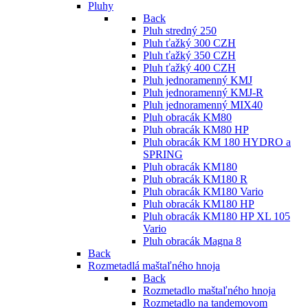
Pluhy
Back
Pluh stredný 250
Pluh ťažký 300 CZH
Pluh ťažký 350 CZH
Pluh ťažký 400 CZH
Pluh jednoramenný KMJ
Pluh jednoramenný KMJ-R
Pluh jednoramenný MIX40
Pluh obracák KM80
Pluh obracák KM80 HP
Pluh obracák KM 180 HYDRO a
SPRING
Pluh obracák KM180
Pluh obracák KM180 R
Pluh obracák KM180 Vario
Pluh obracák KM180 HP
Pluh obracák KM180 HP XL 105
Vario
Pluh obracák Magna 8
Back
Rozmetadlá maštaľného hnoja
Back
Rozmetadlo maštaľného hnoja
Rozmetadlo na tandemovom