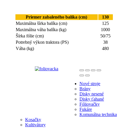
Priemer zabaleného balíka (cm)
130
Maximálna šírka balíka (cm)
125
Maximálna váha balíka (kg)
1000
Šírka fólie (cm)
50/75
Potrebný výkon traktora (PS)
38
Váha (kg)
480
Nové stroje
Brány
Disky nesené
Disky ťahané
Fóliovačky
Fukáre
Komunálna technika
Kosačky
Kultivátory