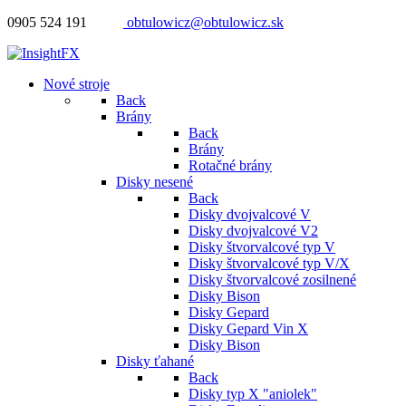
0905 524 191
obtulowicz@obtulowicz.sk
Nové stroje
Back
Brány
Back
Brány
Rotačné brány
Disky nesené
Back
Disky dvojvalcové V
Disky dvojvalcové V2
Disky štvorvalcové typ V
Disky štvorvalcové typ V/X
Disky štvorvalcové zosilnené
Disky Bison
Disky Gepard
Disky Gepard Vin X
Disky Bison
Disky ťahané
Back
Disky typ X "aniolek"