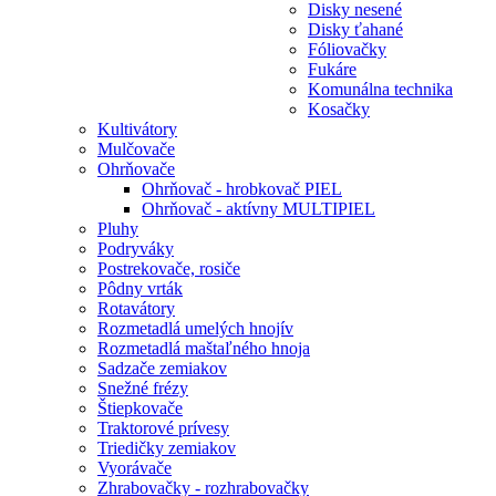
Disky nesené
Disky ťahané
Fóliovačky
Fukáre
Komunálna technika
Kosačky
Kultivátory
Mulčovače
Ohrňovače
Ohrňovač - hrobkovač PIEL
Ohrňovač - aktívny MULTIPIEL
Pluhy
Podryváky
Postrekovače, rosiče
Pôdny vrták
Rotavátory
Rozmetadlá umelých hnojív
Rozmetadlá maštaľného hnoja
Sadzače zemiakov
Snežné frézy
Štiepkovače
Traktorové prívesy
Triedičky zemiakov
Vyorávače
Zhrabovačky - rozhrabovačky