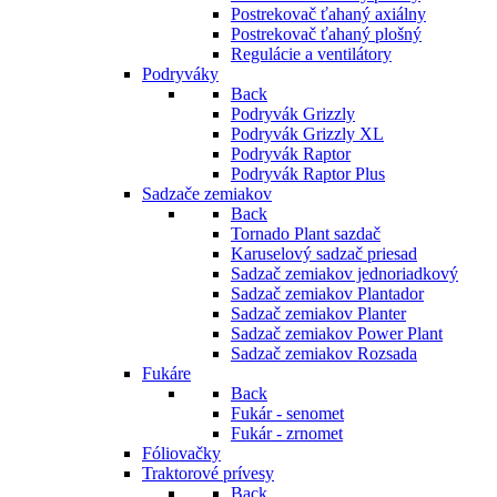
Postrekovač ťahaný axiálny
Postrekovač ťahaný plošný
Regulácie a ventilátory
Podryváky
Back
Podryvák Grizzly
Podryvák Grizzly XL
Podryvák Raptor
Podryvák Raptor Plus
Sadzače zemiakov
Back
Tornado Plant sazdač
Karuselový sadzač priesad
Sadzač zemiakov jednoriadkový
Sadzač zemiakov Plantador
Sadzač zemiakov Planter
Sadzač zemiakov Power Plant
Sadzač zemiakov Rozsada
Fukáre
Back
Fukár - senomet
Fukár - zrnomet
Fóliovačky
Traktorové prívesy
Back