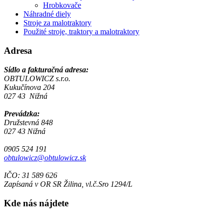
Hrobkovače
Náhradné diely
Stroje za malotraktory
Použité stroje, traktory a malotraktory
Adresa
Sídlo a fakturačná adresa:
OBTULOWICZ s.r.o.
Kukučínova 204
027 43 Nižná
Prevádzka:
Družstevná 848
027 43 Nižná
0905 524 191
obtulowicz@obtulowicz.sk
IČO: 31 589 626
Zapísaná v OR SR Žilina, vl.č.Sro 1294/L
Kde nás nájdete