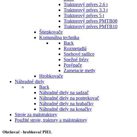
Traktorový príves 2.6 t
Traktorový príves 3.3 t
Traktorový príves 5 t
Traktorový príves PMTB08
Traktorový príves PMTB10
Štiepkovače
Komunálna technika
Back
Rozmetadlá
Snehové radlice
Snežné frézy
Posýpače
Zametacie metly
Hrobkovače
Náhradné diely
Back
Náhradné diely na sadzač
Náhradné diely na postrekovač
Náhradné diely na hrabačky
Náhradné diely na kosačky
Stroje za malotraktory
Použité stroje, traktory a malotraktory
Ohrňovač - hrobkovač PIEL