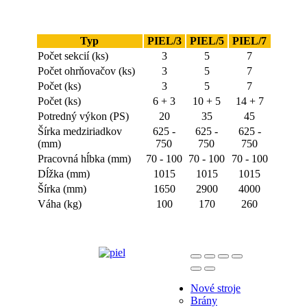
Typ
PIEL/3
PIEL/5
PIEL/7
Počet sekcií (ks)
3
5
7
Počet ohrňovačov (ks)
3
5
7
Počet (ks)
3
5
7
Počet (ks)
6 + 3
10 + 5
14 + 7
Potredný výkon (PS)
20
35
45
Šírka medziriadkov
625 -
625 -
625 -
(mm)
750
750
750
Pracovná hĺbka (mm)
70 - 100
70 - 100
70 - 100
Dĺžka (mm)
1015
1015
1015
Šírka (mm)
1650
2900
4000
Váha (kg)
100
170
260
Nové stroje
Brány