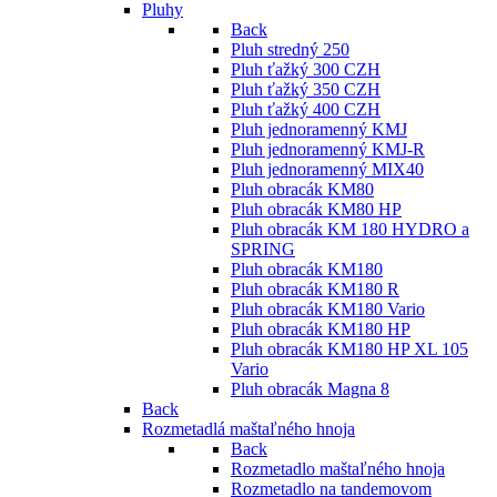
Pluhy
Back
Pluh stredný 250
Pluh ťažký 300 CZH
Pluh ťažký 350 CZH
Pluh ťažký 400 CZH
Pluh jednoramenný KMJ
Pluh jednoramenný KMJ-R
Pluh jednoramenný MIX40
Pluh obracák KM80
Pluh obracák KM80 HP
Pluh obracák KM 180 HYDRO a
SPRING
Pluh obracák KM180
Pluh obracák KM180 R
Pluh obracák KM180 Vario
Pluh obracák KM180 HP
Pluh obracák KM180 HP XL 105
Vario
Pluh obracák Magna 8
Back
Rozmetadlá maštaľného hnoja
Back
Rozmetadlo maštaľného hnoja
Rozmetadlo na tandemovom