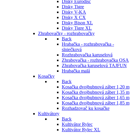
Disky Eurodisc
Disky Tigre
Disky V-KA
Disky X CX
Disky Bison XL
Disky Tigre XL
Zhrabovačky - rozhrabovačky
Back
Hrabačka - rozhrabovačka -
slniečková
Rozhrabovačka karuselová
Zhrabovačka - rozhrabovačka OSA
Zhrabovačka karuselová TAJFUN
Hrabačka malá
Kosačky
Back
Kosačka dvojbubnová záber 1,20 m
Kosačka dvojbubnová záber 1,35 m
Kosačka dvojbubnová záber 1,65 m
Kosačka dvojbubnová záber 1,85 m
Rozhadzovač ku kosačke
Kultivátory
Back
Kultivátor Rylec
Kultivátor Rylec XL