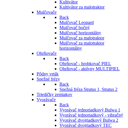
Kultivátor
Kultivátor za malotraktor
Mulčovače
Back
Mulčovač Leopard
Mulčovač bočný
Mulčovač horizontálny
Mulčovač za malotraktor
Mulčovač za malotraktor
horizontálny
Ohrňovače
Back
Ohrňovač - hrobkovač PIEL
Ohrňovač - aktívny MULTIPIEL
Pôdny vrták
Snežné frézy
Back
Snežná fréza Stratus 1, Stratus 2
Triedičky zemiakov
Vyorávače
Back
Vyorávač jednoriadkový Bulwa 1
Vyorávač jednoriadkový - vibračný
Vyorávač dvojriadkový Bulwa 2
Vyorávač dvojriadkový TEC