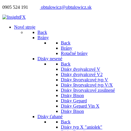
0905 524 191
obtulowicz@obtulowicz.sk
Nové stroje
Back
Brány
Back
Brány
Rotačné brány
Disky nesené
Back
Disky dvojvalcové V
Disky dvojvalcové V2
Disky štvorvalcové typ V
Disky štvorvalcové typ V/X
Disky štvorvalcové zosilnené
Disky Bison
Disky Gepard
Disky Gepard Vin X
Disky Bison
Disky ťahané
Back
Disky typ X "aniolek"