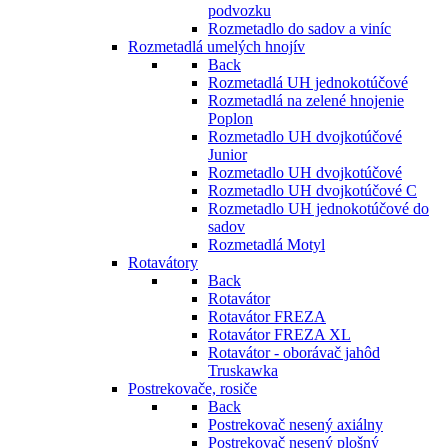
podvozku
Rozmetadlo do sadov a viníc
Rozmetadlá umelých hnojív
Back
Rozmetadlá UH jednokotúčové
Rozmetadlá na zelené hnojenie
Poplon
Rozmetadlo UH dvojkotúčové
Junior
Rozmetadlo UH dvojkotúčové
Rozmetadlo UH dvojkotúčové C
Rozmetadlo UH jednokotúčové do
sadov
Rozmetadlá Motyl
Rotavátory
Back
Rotavátor
Rotavátor FREZA
Rotavátor FREZA XL
Rotavátor - oborávač jahôd
Truskawka
Postrekovače, rosiče
Back
Postrekovač nesený axiálny
Postrekovač nesený plošný